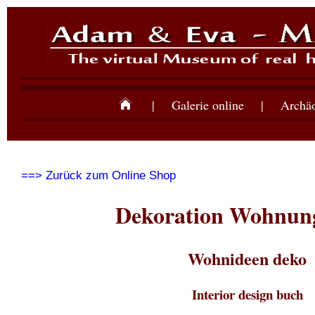
|
Galerie online
|
Archäo
==> Zurück zum Online Shop
Dekoration Wohnun
Wohnideen deko
Interior design buch