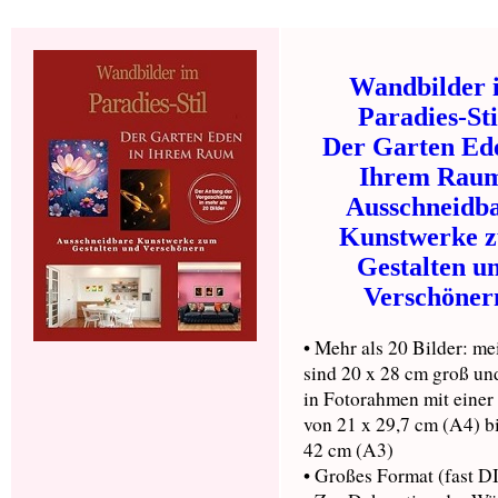
Wandbilder 
Paradies-Sti
Der Garten Ed
Ihrem Rau
Ausschneidb
Kunstwerke 
Gestalten u
Verschöner
• Mehr als 20 Bilder: me
sind 20 x 28 cm groß un
in Fotorahmen mit einer
von 21 x 29,7 cm (A4) bi
42 cm (A3)
• Großes Format (fast 